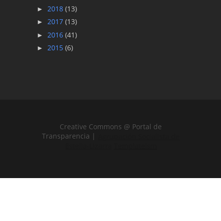
2018
(13)
►
2017
(13)
►
2016
(41)
►
2015
(6)
►
Creative Commons @ Portal de
Transparencia |
Agrupación Socialista de
Estella-Lizarra
Templateism